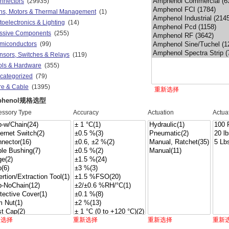
nnectors
(29935)
ns, Motors & Thermal Management
(1)
toelectronics & Lighting
(14)
ssive Components
(255)
miconductors
(99)
nsors, Switches & Relays
(119)
ols & Hardware
(355)
categorized
(79)
re & Cable
(1395)
重新选择
phenol规格选型
essory Type
Accuracy
Actuation
Actua
新选择
重新选择
重新选择
重新