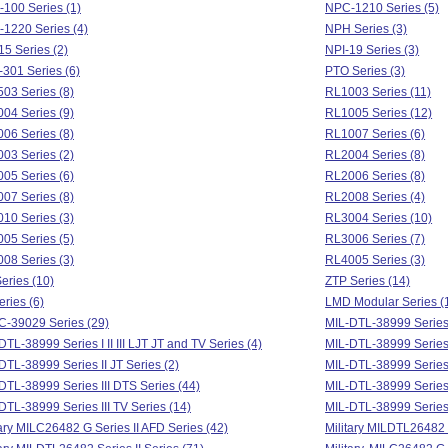
100 Series (1)
NPC-1210 Series (5)
1220 Series (4)
NPH Series (3)
15 Series (2)
NPI-19 Series (3)
301 Series (6)
PTO Series (3)
03 Series (8)
RL1003 Series (11)
04 Series (9)
RL1005 Series (12)
06 Series (8)
RL1007 Series (6)
03 Series (2)
RL2004 Series (8)
05 Series (6)
RL2006 Series (8)
07 Series (8)
RL2008 Series (4)
10 Series (3)
RL3004 Series (10)
05 Series (5)
RL3006 Series (7)
08 Series (3)
RL4005 Series (3)
eries (10)
ZTP Series (14)
eries (6)
LMD Modular Series (
C-39029 Series (29)
MIL-DTL-38999 Series 
DTL-38999 Series I II III LJT JT and TV Series (4)
MIL-DTL-38999 Series I
DTL-38999 Series II JT Series (2)
MIL-DTL-38999 Series I
DTL-38999 Series III DTS Series (44)
MIL-DTL-38999 Series I
DTL-38999 Series III TV Series (14)
MIL-DTL-38999 Series I
tary MILC26482 G Series II AFD Series (42)
Military MILDTL26482 S