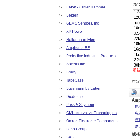
25
Eaton - Cutler Hammer
Belden
GEMS Sensors, Inc
XP Power
HellermannTyton
Amphenol RF
Protective Industrial Products
Sovella Inc
重
Brady
TapeCase
在新
Bussmann by Eaton
Diodes Inc
Am
Pass & Seymour
电
CML Innovative Technologies
电
连
Omron Electronic Components
磨
Lapp Group
规格
SAB