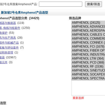
国2号仓库搜索Amphenol产品:
新加坡2号仓库Amphenol产品选型
phenol产品选型分类
(34429)
筛选品牌
感器与换能器
(119)
缆, 电线与组装件
(1250)
路保护
(53)
具与生产用具
(28)
固件与机械产品
(1)
发板与评估套件
(7)
却和热管理
(1)
接器
(32967)
源元件
(3)
重新选择
选型