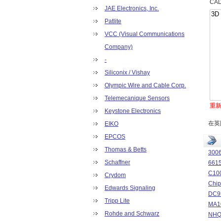
CA
JAE Electronics, Inc.
Patlite
VCC (Visual Communications
Company)
-
Siliconix / Vishay
Olympic Wire and Cable Corp.
Telemecanique Sensors
重
Keystone Electronics
在英
EIKO
EPCOS
Thomas & Betts
3006
Schaffner
6615
C100
Crydom
Chip
Edwards Signaling
DC95
Tripp Lite
MA10
Rohde and Schwarz
NHQ 