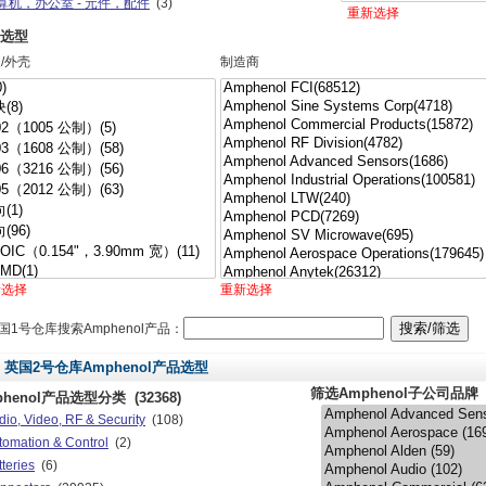
算机，办公室 - 元件，配件
(3)
重新选择
电器
(391)
选型
发板，套件，编程器
(7)
/外壳
制造商
接器，互连器件
(403080)
/IF 和 RFID
(119)
件
(6)
分类
(851)
件，紧固件，配件
(15)
新选择
重新选择
国1号仓库搜索Amphenol产品：
英国2号仓库Amphenol产品选型
筛选Amphenol子公司品牌
phenol产品选型分类
(32368)
dio, Video, RF & Security
(108)
tomation & Control
(2)
teries
(6)