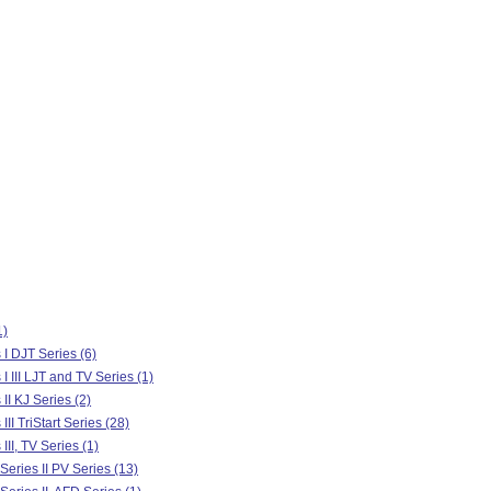
1)
I DJT Series (6)
 III LJT and TV Series (1)
I KJ Series (2)
II TriStart Series (28)
II, TV Series (1)
eries II PV Series (13)