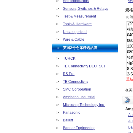
Semiconductors
计
继
Sensors, Switches & Relays
规格
开
Test & Measurement
封装
连
Tools & Hardware
射频
Uncategorized
套
未
Wire & Cable
硬
英国2号仓库精选品牌
TURCK
TE Connectivity DEUTSCH
RS Pro
重
TE Connectivity
SMC Corporation
在美
Amphenol Industrial
Microchip Technology Inc.
Am
Panasonic
Au
Balluff
Au
Bat
Banner Engineering