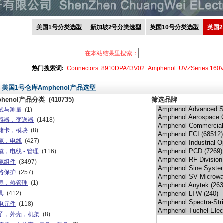
美国1号分类选型
新加坡2号分类选型
英国10号分类选型
英国
在本站结果里搜索：
热门搜索词:
Connectors
8910DPA43V02
Amphenol
UVZSeries 160
美国1号仓库Amphenol产品选型
phenol产品分类
(410735)
筛选品牌
试与测量
(1)
感器，变送器
(1418)
储卡，模块
(8)
缆，电线
(427)
缆，电线 - 管理
(116)
缆组件
(3497)
路保护
(257)
扇，热管理
(1)
具
(412)
电元件
(118)
子，外壳，机架
(8)