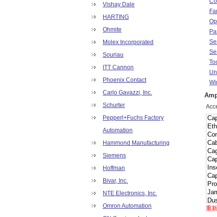
Co
Vishay Dale
Fa
HARTING
Op
Ohmite
Pa
Se
Molex Incorporated
Se
Souriau
To
ITT Cannon
Un
Phoenix Contact
Wi
Carlo Gavazzi, Inc.
Am
Schurter
Acc
Pepperl+Fuchs Factory
Automation
Hammond Manufacturing
Siemens
Hoffman
Bivar, Inc.
NTE Electronics, Inc.
Omron Automation
重