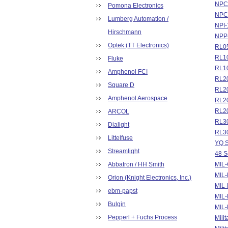
NPC-
Pomona Electronics
NPC-
Lumberg Automation /
NPI-
Hirschmann
NPP-
Optek (TT Electronics)
RL05
RL10
Fluke
RL10
Amphenol FCI
RL20
Square D
RL20
Amphenol Aerospace
RL20
RL20
ARCOL
RL30
Dialight
RL30
Littelfuse
YQ S
Streamlight
48 S
Abbatron / HH Smith
MIL-
MIL-
Orion (Knight Electronics, Inc.)
MIL-
ebm-papst
MIL-
Bulgin
MIL-
Pepperl + Fuchs Process
Mili