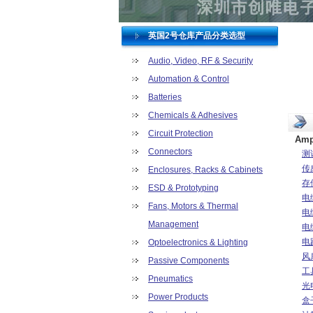
英国2号仓库产品分类选型
Audio, Video, RF & Security
Automation & Control
Batteries
Chemicals & Adhesives
Circuit Protection
Am
Connectors
测
传
Enclosures, Racks & Cabinets
存
ESD & Prototyping
电
Fans, Motors & Thermal
电
Management
电
电
Optoelectronics & Lighting
风
Passive Components
工
Pneumatics
光
Power Products
盒