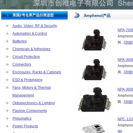
英国2号仓库产品分类选型
Amphenol产品
Audio, Video, RF & Security
NPA-700
Automation & Control
Amphen
Batteries
商...
[详细]
Chemicals & Adhesives
Circuit Protection
NPA-300
Connectors
Amphen
Enclosures, Racks & Cabinets
商...
[详细]
ESD & Prototyping
Fans, Motors & Thermal
NPA-300
Management
Amphen
商...
[详细]
Optoelectronics & Lighting
Passive Components
Pneumatics
NPC-120
Amphen
Power Products
细]