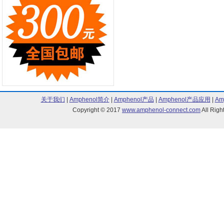
关于我们
|
Amphenol简介
|
Amphenol产品
|
Amphenol产品应用
|
Am
Copyright © 2017
www.amphenol-connect.com
All Ri