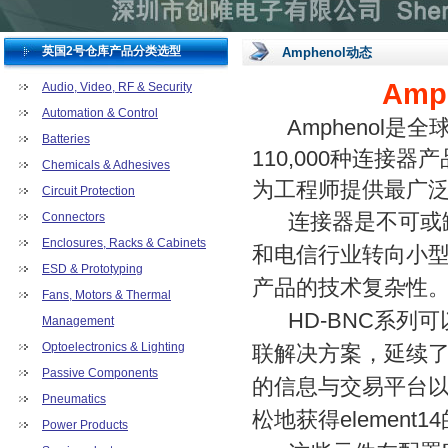
英国2号仓库产品分类选型
Amphenol动态
Amp
Audio, Video, RF & Security
Automation & Control
Amphenol是全
Batteries
110,000种连接器
Chemicals & Adhesives
为工程师提供最广
Circuit Protection
连接器是不可或缺
Connectors
Enclosures, Racks & Cabinets
和电信行业转向小
ESD & Prototyping
产品的技术复杂性
Fans, Motors & Thermal
HD-BNC系列可
Management
Optoelectronics & Lighting
联解决方案，延续了
Passive Components
的信息与交易平台以及
Pneumatics
松地获得elemen
Power Products