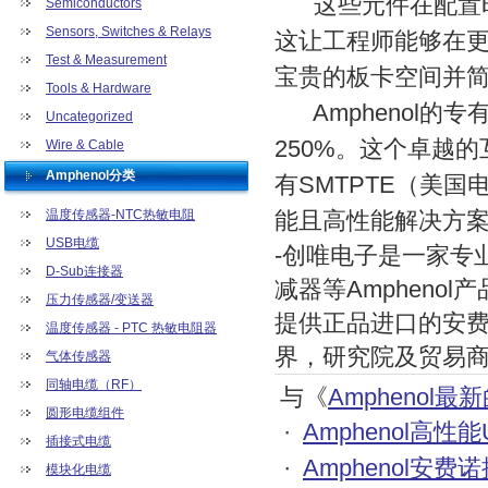
这些元件在配置时的
Semiconductors
Sensors, Switches & Relays
这让工程师能够在
Test & Measurement
宝贵的板卡空间并
Tools & Hardware
Amphenol的专有
Uncategorized
250%。这个卓越
Wire & Cable
Amphenol分类
有SMTPTE（美
温度传感器-NTC热敏电阻
能且高性能解决方
USB电缆
-创唯电子是一家专
D-Sub连接器
减器等Amphen
压力传感器/变送器
提供正品进口的安
温度传感器 - PTC 热敏电阻器
界，研究院及贸易
气体传感器
同轴电缆（RF）
与《
Amphenol最
圆形电缆组件
·
Amphenol高性能
插接式电缆
·
Amphenol安
模块化电缆