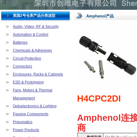
英国2号仓库产品分类选型
Amphenol产品
Audio, Video, RF & Security
Automation & Control
Batteries
Chemicals & Adhesives
Circuit Protection
Connectors
Enclosures, Racks & Cabinets
ESD & Prototyping
Fans, Motors & Thermal
H4CPC2DI
Management
Optoelectronics & Lighting
Passive Components
Amphenol
Pneumatics
商
Power Products