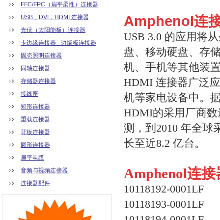
FFC/FPC（扁平柔性）连接器
Amphenol
USB，DVI，HDMI 连接器
光伏（太阳能板）连接器
USB 3.0 的应
卡边缘连接器 - 边缘板连接器
盘、移动硬盘、存
固态照明连接器
机、手机等其他装
同轴连接器
HDMI 连接器广
存储器连接器
接线座
机等家电设备中。据 HD
矩形连接器
HDMI的采用厂商数量已
重载连接器
测，到2010 年全球采
背板连接器
长至近8.2 亿台。
圆形连接器
扁平电缆
Amphenol连
音频与视频连接器
连接器配件
10118192-0001LF
10118193-0001LF
10118194-0001LF