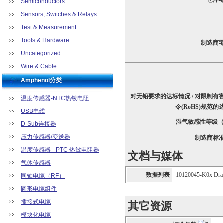
仓库
Semiconductors
Sensors, Switches & Relays
Test & Measurement
Tools & Hardware
制造商
Uncategorized
Wire & Cable
Amphenol分类
对无铅要求的达标情况 / 对限制有
温度传感器-NTC热敏电阻
令(RoHS)规范
USB电缆
湿气敏感性等级（
D-Sub连接器
压力传感器/变送器
制造商标
温度传感器 - PTC 热敏电阻器
文档与媒体
气体传感器
数据列表
10120045-K0x Dra
同轴电缆（RF）
圆形电缆组件
插接式电缆
其它资源
模块化电缆