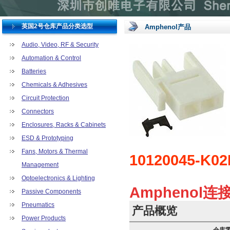
英国2号仓库产品分类选型
Amphenol产品
Audio, Video, RF & Security
Automation & Control
Batteries
Chemicals & Adhesives
Circuit Protection
Connectors
Enclosures, Racks & Cabinets
ESD & Prototyping
Fans, Motors & Thermal
10120045-K02
Management
Optoelectronics & Lighting
Amphenol连
Passive Components
Pneumatics
产品概览
Power Products