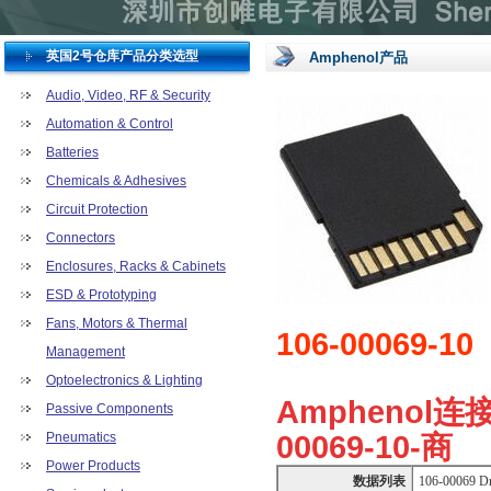
英国2号仓库产品分类选型
Amphenol产品
Audio, Video, RF & Security
Automation & Control
Batteries
Chemicals & Adhesives
Circuit Protection
Connectors
Enclosures, Racks & Cabinets
ESD & Prototyping
Fans, Motors & Thermal
106-00069-10
Management
Optoelectronics & Lighting
Amphenol连接
Passive Components
00069-10
-商
Pneumatics
Power Products
数据列表
106-00069 D