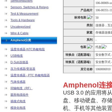
Semiconductors
106-00069-xx
Sensors, Switches & Relays
产品相片
106-00351-1
Test & Measurement
标准包装
50
Tools & Hardware
类别
连接器，互
Uncategorized
家庭
存储器连接器 
Wire & Cable
系列
-
Amphenol分类
包装
托盘
温度传感器-NTC热敏电阻
转换自（适配器端）
安全数字式 - 
USB电缆
转换至（适配器端）
安全数字式 -
D-Sub连接器
压力传感器/变送器
其它名称
1060006910
温度传感器 - PTC 热敏电阻器
气体传感器
Amphenol
同轴电缆（RF）
USB 3.0 的应
圆形电缆组件
盘、移动硬盘、存
插接式电缆
机、手机等其他装
模块化电缆