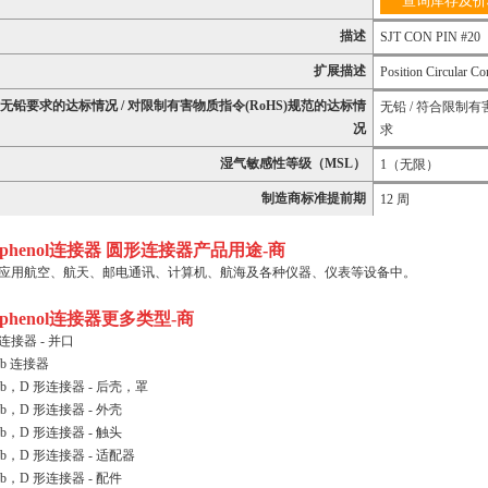
查询库存及价
描述
SJT CON PIN #20
扩展描述
Position Circular Co
无铅要求的达标情况 / 对限制有害物质指令(RoHS)规范的达标情
无铅 / 符合限制有
况
求
湿气敏感性等级（MSL）
1（无限）
制造商标准提前期
12 周
phenol连接器 圆形连接器产品用途
-商
应用航空、航天、邮电通讯、计算机、航海及各种仪器、仪表等设备中。
phenol连接器更多类型
-商
连接器 - 并口
ub 连接器
ub，D 形连接器 - 后壳，罩
ub，D 形连接器 - 外壳
ub，D 形连接器 - 触头
ub，D 形连接器 - 适配器
ub，D 形连接器 - 配件