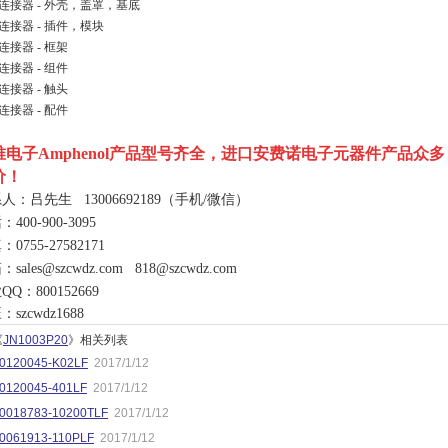
连接器 - 外壳，盖罩，基底
连接器 - 插件，模块
连接器 - 框架
连接器 - 组件
连接器 - 触头
连接器 - 配件
唯电子
Amphenol
产品型号齐全，进口安费诺电子元器件产品众多
价！
系人：吕先生
13006692189
（手机
/
微信）
话：
400-900-3095
真：
0755-27582171
箱：
sales@szcwdz.com
818@szcwdz.com
业
QQ
：
800152669
旺：
szcwdz1688
《
JN1003P20
》相关列表
0120045-K02LF
2017/1/12
0120045-401LF
2017/1/12
0018783-10200TLF
2017/1/12
0061913-110PLF
2017/1/12