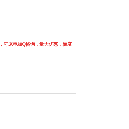
，可来电加
Q
咨询，量大优惠，梯度