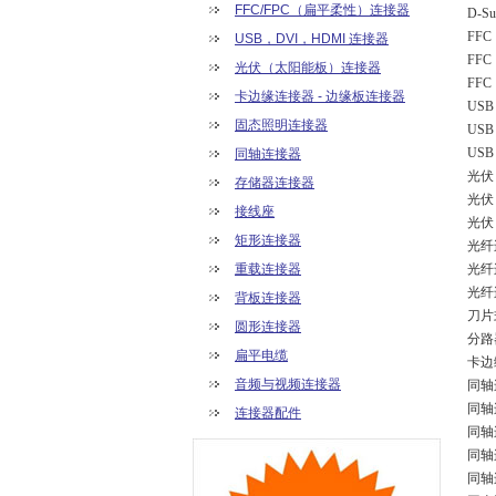
FFC/FPC（扁平柔性）连接器
D-S
FF
USB，DVI，HDMI 连接器
FF
光伏（太阳能板）连接器
FF
卡边缘连接器 - 边缘板连接器
US
固态照明连接器
USB
USB
同轴连接器
光伏
存储器连接器
光伏
接线座
光伏
矩形连接器
光纤
重载连接器
光纤
光纤
背板连接器
刀片
圆形连接器
分路
扁平电缆
卡边
音频与视频连接器
同轴
同轴
连接器配件
同轴
同轴
同轴