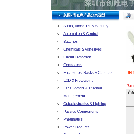
英国2号仓库产品分类选型
Audio, Video, RF & Security
Automation & Control
Batteries
Chemicals & Adhesives
Circuit Protection
Connectors
JN
Enclosures, Racks & Cabinets
ESD & Prototyping
Am
Fans, Motors & Thermal
产
Management
Optoelectronics & Lighting
Passive Components
Pneumatics
Power Products