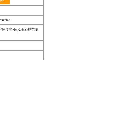
格
nnector
害物质指令(RoHS)规范要