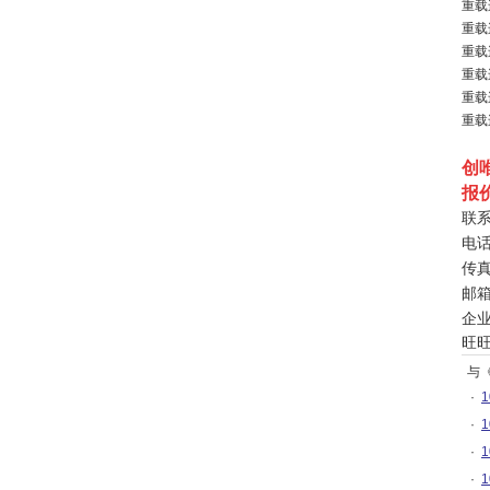
重载
重载
重载
重载
重载
重载
创
报
联
电
传
邮
企
旺
与
·
1
·
1
·
1
·
1